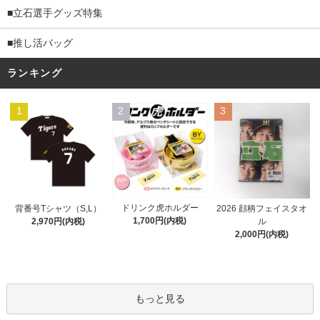
■立石選手グッズ特集
■推し活バッグ
ランキング
1
2
3
ドリンク虎ホルダー
背番号Tシャツ（S,L）
2026 顔柄フェイスタオ
1,700円(内税)
2,970円(内税)
ル
2,000円(内税)
もっと見る