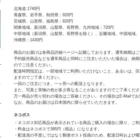
北海道:1740円
青森県、岩手県、秋田県：920円
宮城県、山形県、福島県：820円
関東地域、新潟県、山梨県、長野県、九州地域：720円
中部地域（新潟県、山梨県、長野県を除く）、近畿地域、中国地域、四
沖縄県：1430円
商品のお届けは各商品詳細ページへ記載しております。通常納期はご
予約販売商品などを通常商品と同時にご注文いただいた場合は、納期
のでご注意ください。
配達時間指定は、一部地域でご利用いただけないこと、あるいは、区
ますのでご了承ください。
一回のご注文につき、一ヶ所への配送となります。
また、写真と実物の色が多少異なることがありますのでご了承くださ
万一商品が売り切れの場合はご容赦ください。その場合はE-Mailで
なお、商品のお届けは日本国内に限らせていただきます。
ネコポス
・ネコポス対応商品が表示されている商品ご購入の場合に限り、ご利
・料金はネコポスで385円（税込）になります。
・配達員の手渡しではなく郵便ポスト投函のため、配達日時および曜