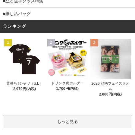
■立石選手グッズ特集
■推し活バッグ
ランキング
1
2
3
ドリンク虎ホルダー
背番号Tシャツ（S,L）
2026 顔柄フェイスタオ
1,700円(内税)
2,970円(内税)
ル
2,000円(内税)
もっと見る