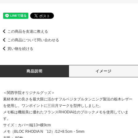
この商品を友達に教える
この商品について問い合わせる
買い物を続ける
商品説明
イメージ
＜関西学院オリジナルグッズ＞
素材本来の良さを最大限に活かすフルベジタブルタンニング製法の栃木レザー
を使用し、ワンポイントに三日月マークを型押ししました。
メモ帳は機能美に優れたフランスRHODIA社のブロックメモを使用していま
す。
サイズ：カバー/縦13×横9cm
メモ（BLOC RHODIA N゜12）/12×8.5cm・5mm
方眼・ 80枚