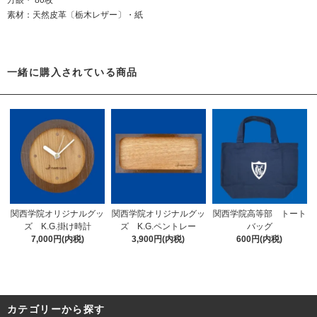
素材：天然皮革〔栃木レザー〕・紙
一緒に購入されている商品
関西学院オリジナルグッ
関西学院オリジナルグッ
関西学院高等部 トート
ズ K.G.掛け時計
ズ K.G.ペントレー
バッグ
7,000円(内税)
3,900円(内税)
600円(内税)
カテゴリーから探す