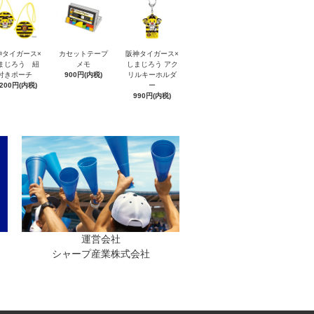
神タイガース×
カセットテープ
阪神タイガース×
まじろう 紐
メモ
しまじろう アク
付きポーチ
900円(内税)
リルキーホルダ
,200円(内税)
ー
990円(内税)
運営会社
シャープ産業株式会社