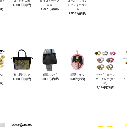
フェイ
折りたたみ傘
阪神タイガース
ゴールドプリン
3,300円(内税)
朱肉
トフェイスタオ
税)
1,800円(内税)
ル
2,500円(内税)
ホル
推し活バッグ
観戦バッグ
顔型タオル
ビッグチェーン
8,000円(内税)
8,000円(内税)
950円(内税)
ネックレス(全7
1
税)
種)
4,290円(内税)