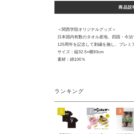
商品説
＜関西学院オリジナルグッズ＞
日本国内有数のタオル産地、四国・今治
125周年を記念して刺繍を施し、プレミ
サイズ：縦32.5×横83cm
素材：綿100％
ランキング
1
2
3