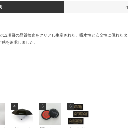
明
で12項目の品質検査をクリアし生産された、吸水性と安全性に優れたタ
ア感を追求しました。
4
5
6