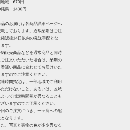
国地域：670円
沖縄県：1430円
商品のお届けは各商品詳細ページへ
記載しております。通常納期はご注
文確認後14日以内の発送手配とな
ります。
予約販売商品などを通常商品と同時
にご注文いただいた場合は、納期の
一番遅い商品に合わせてお届けいた
しますのでご注意ください。
配達時間指定は、一部地域でご利用
いただけないこと、あるいは、区域
によって指定時間帯が異なることも
ございますのでご了承ください。
一回のご注文につき、一ヶ所への配
送となります。
また、写真と実物の色が多少異なる