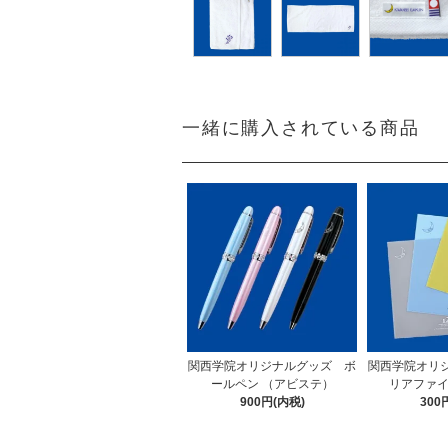
一緒に購入されている商品
関西学院オリジナルグッズ ボ
関西学院オリ
ールペン （アビステ）
リアファイ
900円(内税)
300