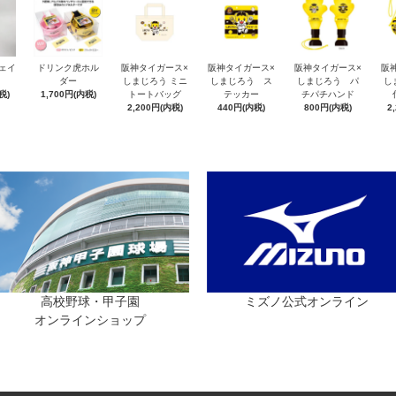
フェイ
ドリンク虎ホル
阪神タイガース×
阪神タイガース×
阪神タイガース×
阪
ダー
しまじろう ミニ
しまじろう ス
しまじろう パ
し
税)
1,700円(内税)
トートバッグ
テッカー
チパチハンド
2,200円(内税)
440円(内税)
800円(内税)
2
高校野球・甲子園
ミズノ公式オンライン
オンラインショップ