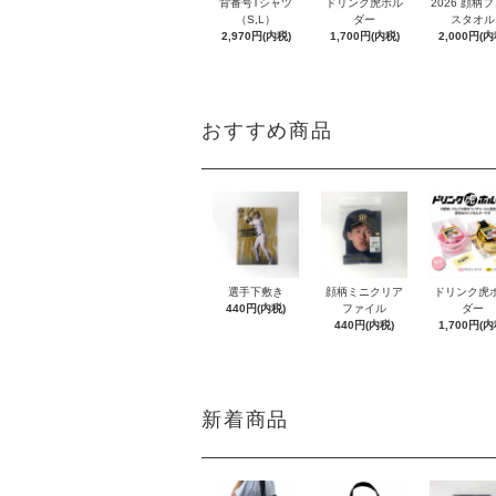
背番号Tシャツ
ドリンク虎ホル
2026 顔柄
（S,L）
ダー
スタオル
2,970円(内税)
1,700円(内税)
2,000円(内
おすすめ商品
選手下敷き
顔柄ミニクリア
ドリンク虎
440円(内税)
ファイル
ダー
440円(内税)
1,700円(内
新着商品